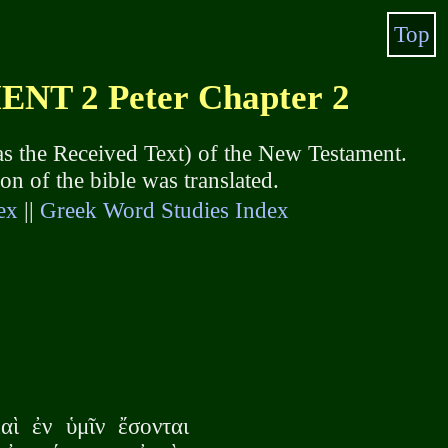
Top
T 2 Peter Chapter 2
s the Received Text) of the New Testament.
 of the bible was translated.
ex
||
Greek Word Studies Index
ὶ ἐν ὑμῖν ἔσονται