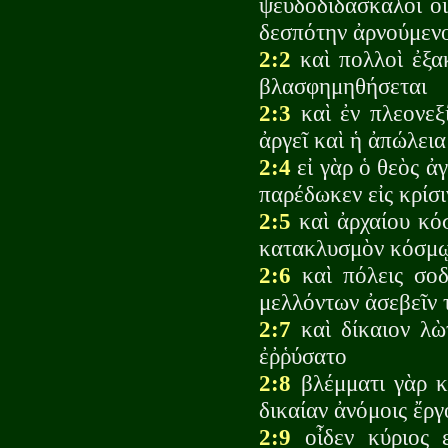
ψευδοδιδάσκαλοι οἵ
δεσπότην ἀρνούμενο
2:2
καὶ πολλοὶ ἐξακ
βλασφημηθήσεται
2:3
καὶ ἐν πλεονεξί
ἀργεῖ καὶ ἡ ἀπώλεια
2:4
εἰ γὰρ ὁ θεὸς ἀ
παρέδωκεν εἰς κρίσ
2:5
καὶ ἀρχαίου κό
κατακλυσμὸν κόσμῳ
2:6
καὶ πόλεις σοδ
μελλόντων ἀσεβεῖν 
2:7
καὶ δίκαιον λὼ
ἐῤῥύσατο
2:8
βλέμματι γὰρ κ
δικαίαν ἀνόμοις ἔργ
2:9
οἶδεν κύριος ε