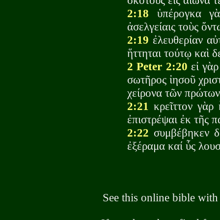
σκότους εἰς αἰῶνα τ
2:18
ὑπέρογκα γὰρ
ἀσελγείαις τοὺς ὄν
2:19
ἐλευθερίαν αὐτ
ἥττηται τούτῳ καὶ 
2 Peter 2:20
εἰ γὰρ
σωτῆρος ἰησοῦ χριστ
χείρονα τῶν πρώτω
2:21
κρεῖττον γὰρ 
ἐπιστρέψαι ἐκ τῆς π
2:22
συμβέβηκεν δὲ
ἐξέραμα καί ὗς λου
See this online bible wit