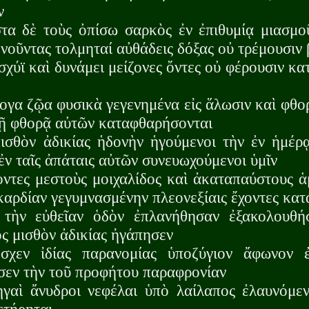
ν
τα δὲ τοὺς ὀπίσω σαρκὸς ἐν ἐπιθυμίᾳ μιασμο
νοῦντας τολμηταί αὐθάδεις δόξας οὐ τρέμουσιν
σχύϊ καὶ δυνάμει μείζονες ὄντες οὐ φέρουσιν κ
ογα ζῷα φυσικὰ γεγενημένα εἰς ἅλωσιν καὶ φθορ
τῇ φθορᾷ αὐτῶν καταφθαρήσονται
ισθὸν ἀδικίας ἡδονὴν ἡγούμενοι τὴν ἐν ἡμέρᾳ
ἐν ταῖς ἀπάταις αὐτῶν συνευωχούμενοι ὑμῖν
ντες μεστοὺς μοιχαλίδος καὶ ἀκαταπαύστους ἁ
καρδίαν γεγυμνασμένην πλεονεξίαις ἔχοντες κατ
 τὴν εὐθεῖαν ὁδὸν ἐπλανήθησαν ἐξακολουθή
ς μισθὸν ἀδικίας ἠγάπησεν
σχεν ἰδίας παρανομίας ὑποζύγιον ἄφωνον
σεν τὴν τοῦ προφήτου παραφρονίαν
ηγαὶ ἄνυδροι νεφέλαι ὑπὸ λαίλαπος ἐλαυνόμεν