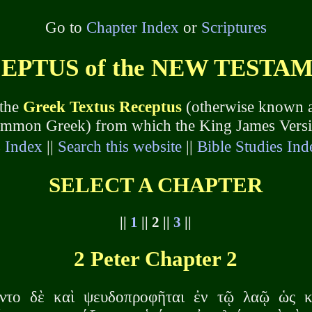
Go to
Chapter Index
or
Scriptures
TUS of the NEW TESTAMEN
 the
Greek Textus Receptus
(otherwise known a
common Greek) from which the King James Version
s Index
||
Search this website
||
Bible Studies Ind
SELECT A CHAPTER
||
1
|| 2 ||
3
||
2 Peter Chapter 2
ντο δὲ καὶ ψευδοπροφῆται ἐν τῷ λαῷ ὡς κα