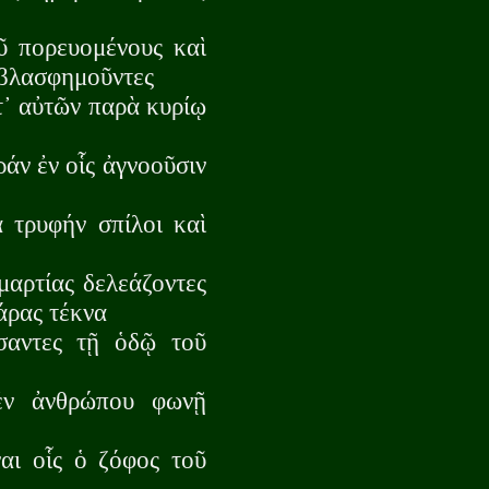
ῦ πορευομένους καὶ
 βλασφημοῦντες
ατ᾽ αὐτῶν παρὰ κυρίῳ
άν ἐν οἷς ἀγνοοῦσιν
 τρυφήν σπίλοι καὶ
μαρτίας δελεάζοντες
άρας τέκνα
σαντες τῇ ὁδῷ τοῦ
 ἐν ἀνθρώπου φωνῇ
αι οἷς ὁ ζόφος τοῦ