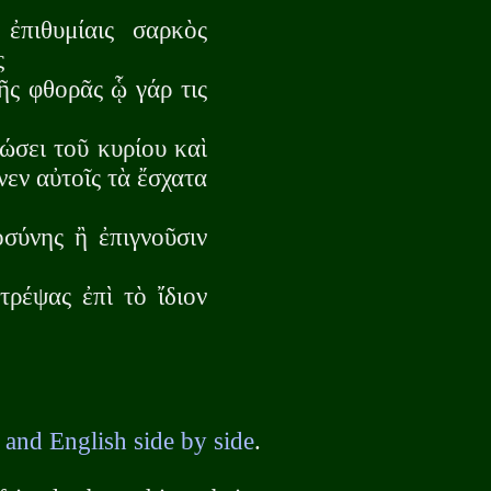
ἐπιθυμίαις σαρκὸς
ς
ῆς φθορᾶς ᾧ γάρ τις
ώσει τοῦ κυρίου καὶ
νεν αὐτοῖς τὰ ἔσχατα
οσύνης ἢ ἐπιγνοῦσιν
ρέψας ἐπὶ τὸ ἴδιον
 and English side by side
.