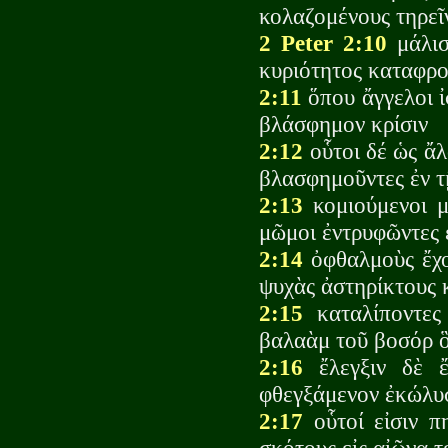
κολαζομένους τηρεῖ
2 Peter 2:10
μάλισ
κυριότητος καταφρο
2:11
ὅπου ἄγγελοι ἰ
βλάσφημον κρίσιν
2:12
οὗτοι δέ ὡς ἄλ
βλασφημοῦντες ἐν 
2:13
κομιούμενοι μ
μῶμοι ἐντρυφῶντες 
2:14
ὀφθαλμοὺς ἔχο
ψυχὰς ἀστηρίκτους 
2:15
καταλίποντες
βαλαὰμ τοῦ βοσόρ ὃ
2:16
ἔλεγξιν δὲ ἔ
φθεγξάμενον ἐκώλυ
2:17
οὗτοί εἰσιν π