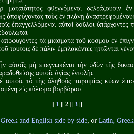
ετήρηται
 ματαιότητος φθεγγόμενοι δελεάζουσιν ἐν 
τως ἀποφύγοντας τοὺς ἐν πλάνῃ ἀναστρεφομένου
οῖς ἐπαγγελλόμενοι αὐτοὶ δοῦλοι ὑπάρχοντες τ
δεδούλωται
 ἀποφυγόντες τὰ μιάσματα τοῦ κόσμου ἐν ἐπιγν
οῦ τούτοις δὲ πάλιν ἐμπλακέντες ἡττῶνται γέγο
ν
ἦν αὐτοῖς μὴ ἐπεγνωκέναι τὴν ὁδὸν τῆς δικαι
αραδοθείσης αὐτοῖς ἁγίας ἐντολῆς
 αὐτοῖς τὸ τῆς ἀληθοῦς παροιμίας κύων ἐπιστ
σαμένη εἰς κὺλισμα βορβόρου
||
1
|| 2 ||
3
||
h
Greek and English side by side
, or
Latin, Greek