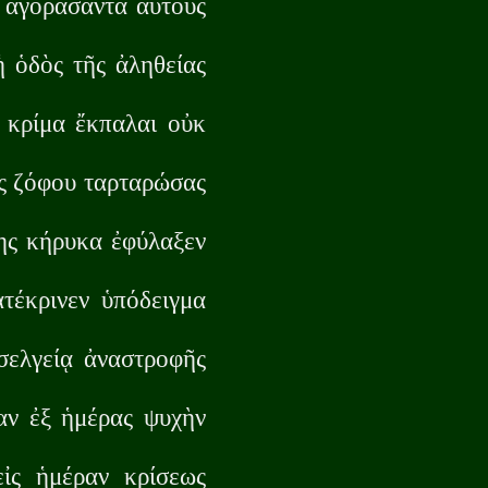
ν ἀγοράσαντα αὐτοὺς
ἡ ὁδὸς τῆς ἀληθείας
ὸ κρίμα ἔκπαλαι οὐκ
ῖς ζόφου ταρταρώσας
ης κήρυκα ἐφύλαξεν
τέκρινεν ὑπόδειγμα
σελγείᾳ ἀναστροφῆς
αν ἐξ ἡμέρας ψυχὴν
εἰς ἡμέραν κρίσεως