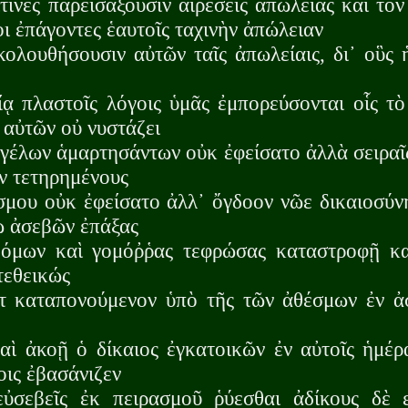
τινες παρεισάξουσιν αἱρέσεις ἀπωλείας καὶ τὸ
ι ἐπάγοντες ἑαυτοῖς ταχινὴν ἀπώλειαν
ολουθήσουσιν αὐτῶν ταῖς ἀπωλείαις, δι᾽ οὓς 
ᾳ πλαστοῖς λόγοις ὑμᾶς ἐμπορεύσονται οἷς τ
 αὐτῶν οὐ νυστάζει
γγέλων ἁμαρτησάντων οὐκ ἐφείσατο ἀλλὰ σειρα
ιν τετηρημένους
σμου οὐκ ἐφείσατο ἀλλ᾽ ὄγδοον νῶε δικαιοσύν
 ἀσεβῶν ἐπάξας
όμων καὶ γομόῤῥας τεφρώσας καταστροφῇ κα
τεθεικώς
τ καταπονούμενον ὑπὸ τῆς τῶν ἀθέσμων ἐν ἀ
αὶ ἀκοῇ ὁ δίκαιος ἐγκατοικῶν ἐν αὐτοῖς ἡμέρ
οις ἐβασάνιζεν
ὐσεβεῖς ἐκ πειρασμοῦ ῥύεσθαι ἀδίκους δὲ 