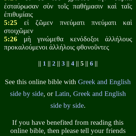
ἐσταύρωσαν σὺν τοῖς παθήμασιν καὶ ταῖς
ἐπιθυμίαις
5:25
εἰ ζῶμεν πνεύματι πνεύματι καὶ
στοιχῶμεν
5:26
μὴ γινώμεθα κενόδοξοι ἀλλήλους
προκαλούμενοι ἀλλήλοις φθονοῦντες
||
1
||
2
||
3
||
4
|| 5 ||
6
||
See this online bible with
Greek and English
side by side
, or
Latin, Greek and English
side by side
.
If you have benefited from reading this
online bible, then please tell your friends