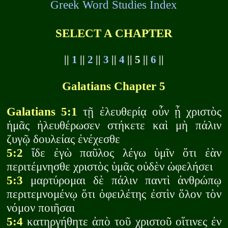
Greek Word Studies Index
SELECT A CHAPTER
||
1
||
2
||
3
||
4
|| 5 ||
6
||
Galatians Chapter 5
Galatians 5:1
τῇ ἐλευθερίᾳ οὖν ᾖ χριστὸς
ἡμᾶς ἠλευθέρωσεν στήκετε καὶ μὴ πάλιν
ζυγῷ δουλείας ἐνέχεσθε
5:2
ἴδε ἐγὼ παῦλος λέγω ὑμῖν ὅτι ἐὰν
περιτέμνησθε χριστὸς ὑμᾶς οὐδὲν ὠφελήσει
5:3
μαρτύρομαι δὲ πάλιν παντὶ ἀνθρώπῳ
περιτεμνομένῳ ὅτι ὀφειλέτης ἐστὶν ὅλον τὸν
νόμον ποιῆσαι
5:4
κατηργήθητε ἀπὸ τοῦ χριστοῦ οἵτινες ἐν