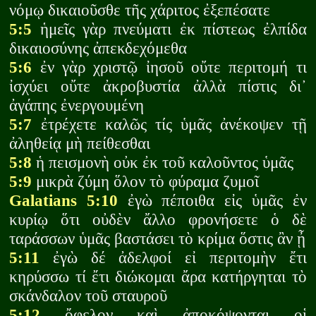
νόμῳ δικαιοῦσθε τῆς χάριτος ἐξεπέσατε
5:5
ἡμεῖς γὰρ πνεύματι ἐκ πίστεως ἐλπίδα
δικαιοσύνης ἀπεκδεχόμεθα
5:6
ἐν γὰρ χριστῷ ἰησοῦ οὔτε περιτομή τι
ἰσχύει οὔτε ἀκροβυστία ἀλλὰ πίστις δι᾽
ἀγάπης ἐνεργουμένη
5:7
ἐτρέχετε καλῶς τίς ὑμᾶς ἀνέκοψεν τῇ
ἀληθείᾳ μὴ πείθεσθαι
5:8
ἡ πεισμονὴ οὐκ ἐκ τοῦ καλοῦντος ὑμᾶς
5:9
μικρὰ ζύμη ὅλον τὸ φύραμα ζυμοῖ
Galatians 5:10
ἐγὼ πέποιθα εἰς ὑμᾶς ἐν
κυρίῳ ὅτι οὐδὲν ἄλλο φρονήσετε ὁ δὲ
ταράσσων ὑμᾶς βαστάσει τὸ κρίμα ὅστις ἂν ᾖ
5:11
ἐγὼ δέ ἀδελφοί εἰ περιτομὴν ἔτι
κηρύσσω τί ἔτι διώκομαι ἄρα κατήργηται τὸ
σκάνδαλον τοῦ σταυροῦ
5:12
ὄφελον καὶ ἀποκόψονται οἱ