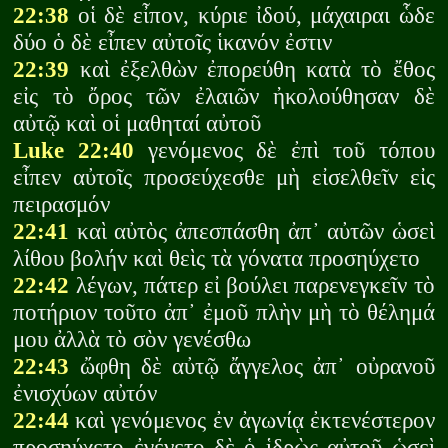
22:38
οἱ δὲ εἶπον, κύριε ἰδού, μάχαιραι ὧδε
δύο ὁ δὲ εἶπεν αὐτοῖς ἱκανόν ἐστιν
22:39
καὶ ἐξελθὼν ἐπορεύθη κατὰ τὸ ἔθος
εἰς τὸ ὄρος τῶν ἐλαιῶν ἠκολούθησαν δὲ
αὐτῷ καὶ οἱ μαθηταί αὐτοῦ
Luke 22:40
γενόμενος δὲ ἐπὶ τοῦ τόπου
εἶπεν αὐτοῖς προσεύχεσθε μὴ εἰσελθεῖν εἰς
πειρασμόν
22:41
καὶ αὐτὸς ἀπεσπάσθη ἀπ᾽ αὐτῶν ὡσεὶ
λίθου βολήν καὶ θεὶς τὰ γόνατα προσηύχετο
22:42
λέγων, πάτερ εἰ βούλει παρενεγκεῖν τὸ
ποτήριον τοῦτο ἀπ᾽ ἐμοῦ πλὴν μὴ τὸ θέλημά
μου ἀλλὰ τὸ σὸν γενέσθω
22:43
ὤφθη δὲ αὐτῷ ἄγγελος ἀπ᾽ οὐρανοῦ
ἐνισχύων αὐτόν
22:44
καὶ γενόμενος ἐν ἀγωνίᾳ ἐκτενέστερον
προσηύχετο ἐγένετο δὲ ὁ ἱδρὼς αὐτοῦ ὡσεὶ