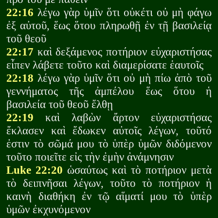
22:16
λέγω γὰρ ὑμῖν ὅτι οὐκέτι οὐ μὴ φάγω
ἐξ αὐτοῦ, ἕως ὅτου πληρωθῇ ἐν τῇ βασιλείᾳ
τοῦ θεοῦ
22:17
καὶ δεξάμενος ποτήριον εὐχαριστήσας
εἶπεν λάβετε τοῦτο καὶ διαμερίσατε ἑαυτοῖς
22:18
λέγω γὰρ ὑμῖν ὅτι οὐ μὴ πίω ἀπὸ τοῦ
γεννήματος τῆς ἀμπέλου ἕως ὅτου ἡ
βασιλεία τοῦ θεοῦ ἔλθῃ
22:19
καὶ λαβὼν ἄρτον εὐχαριστήσας
ἔκλασεν καὶ ἔδωκεν αὐτοῖς λέγων, τοῦτό
ἐστιν τὸ σῶμά μου τὸ ὑπὲρ ὑμῶν διδόμενον
τοῦτο ποιεῖτε εἰς τὴν ἐμὴν ἀνάμνησιν
Luke 22:20
ὡσαύτως καὶ τὸ ποτήριον μετὰ
τὸ δειπνῆσαι λέγων, τοῦτο τὸ ποτήριον ἡ
καινὴ διαθήκη ἐν τῷ αἵματί μου τὸ ὑπὲρ
ὑμῶν ἐκχυνόμενον