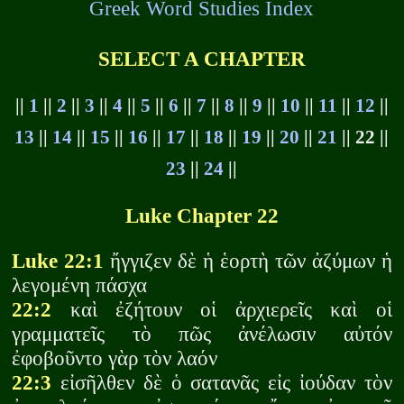
Greek Word Studies Index
SELECT A CHAPTER
||
1
||
2
||
3
||
4
||
5
||
6
||
7
||
8
||
9
||
10
||
11
||
12
||
13
||
14
||
15
||
16
||
17
||
18
||
19
||
20
||
21
|| 22 ||
23
||
24
||
Luke Chapter 22
Luke 22:1
ἤγγιζεν δὲ ἡ ἑορτὴ τῶν ἀζύμων ἡ
λεγομένη πάσχα
22:2
καὶ ἐζήτουν οἱ ἀρχιερεῖς καὶ οἱ
γραμματεῖς τὸ πῶς ἀνέλωσιν αὐτόν
ἐφοβοῦντο γὰρ τὸν λαόν
22:3
εἰσῆλθεν δὲ ὁ σατανᾶς εἰς ἰούδαν τὸν