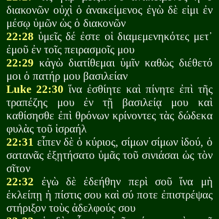
διακονῶν οὐχὶ ὁ ἀνακείμενος ἐγὼ δὲ εἰμι ἐν
μέσῳ ὑμῶν ὡς ὁ διακονῶν
22:28
ὑμεῖς δέ ἐστε οἱ διαμεμενηκότες μετ᾽
ἐμοῦ ἐν τοῖς πειρασμοῖς μου
22:29
κἀγὼ διατίθεμαι ὑμῖν καθὼς διέθετό
μοι ὁ πατήρ μου βασιλείαν
Luke 22:30
ἵνα ἐσθίητε καὶ πίνητε ἐπὶ τῆς
τραπέζης μου ἐν τῇ βασιλείᾳ μου καὶ
καθίσησθε ἐπὶ θρόνων κρίνοντες τὰς δώδεκα
φυλὰς τοῦ ἰσραήλ
22:31
εἶπεν δὲ ὁ κύριος, σίμων σίμων ἰδού, ὁ
σατανᾶς ἐξῃτήσατο ὑμᾶς τοῦ σινιάσαι ὡς τὸν
σῖτον
22:32
ἐγὼ δὲ ἐδεήθην περὶ σοῦ ἵνα μὴ
ἐκλείπῃ ἡ πίστις σου καὶ σύ ποτε ἐπιστρέψας
στήριξον τοὺς ἀδελφούς σου