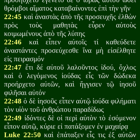
θρόμβοι αἵματος καταβαίνοντες ἐπὶ τὴν γῆν
22:45
καὶ ἀναστὰς ἀπὸ τῆς προσευχῆς ἐλθὼν
πρὸς τοὺς μαθητὰς εὗρεν αὐτοὺς
κοιμωμένους ἀπὸ τῆς λύπης
22:46
καὶ εἶπεν αὐτοῖς τί καθεύδετε
ἀναστάντες προσεύχεσθε ἵνα μὴ εἰσέλθητε
εἰς πειρασμόν
22:47
ἕτι δέ αὐτοῦ λαλοῦντος ἰδού, ὄχλος
καὶ ὁ λεγόμενος ἰούδας εἷς τῶν δώδεκα
προήρχετο αὐτῶν, καὶ ἤγγισεν τῷ ἰησοῦ
φιλῆσαι αὐτόν
22:48
ὁ δὲ ἰησοῦς εἶπεν αὐτῷ ἰούδα φιλήματι
τὸν υἱὸν τοῦ ἀνθρώπου παραδίδως
22:49
ἰδόντες δὲ οἱ περὶ αὐτὸν τὸ ἐσόμενον
εἶπον αὐτῷ, κύριε εἰ πατάξομεν ἐν μαχαίρᾳ
Luke 22:50
καὶ ἐπάταξεν εἷς τις ἐξ αὐτῶν