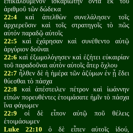
ἐπικαλούμενον ἰσκαριώτην ὄντα ἐκ τοῦ
ἀριθμοῦ τῶν δώδεκα
22:4
καὶ ἀπελθὼν συνελάλησεν τοῖς
ἀρχιερεῦσιν καὶ τοῖς στρατηγοῖς τὸ πῶς
αὐτόν παραδῷ αὐτοῖς
22:5
καὶ ἐχάρησαν καὶ συνέθεντο αὐτῷ
ἀργύριον δοῦναι
22:6
καὶ ἐξωμολόγησεν καὶ ἐζήτει εὐκαιρίαν
τοῦ παραδοῦναι αὐτὸν αὐτοῖς ἄτερ ὄχλου
22:7
ἦλθεν δὲ ἡ ἡμέρα τῶν ἀζύμων ἐν ᾗ ἔδει
θύεσθαι τὸ πάσχα
22:8
καὶ ἀπέστειλεν πέτρον καὶ ἰωάννην
εἰπών πορευθέντες ἑτοιμάσατε ἡμῖν τὸ πάσχα
ἵνα φάγωμεν
22:9
οἱ δὲ εἶπον αὐτῷ ποῦ θέλεις
ἑτοιμάσωμεν
Luke 22:10
ὁ δὲ εἶπεν αὐτοῖς ἰδού,