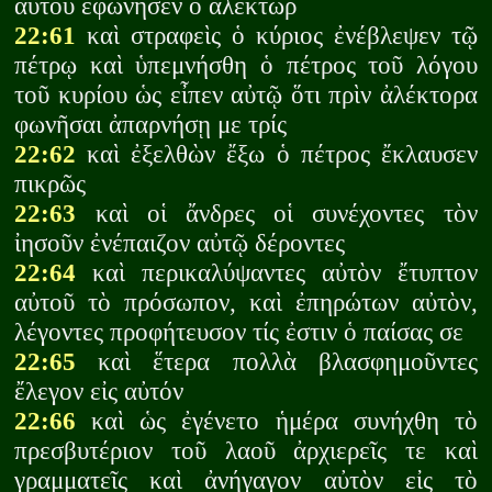
αὐτοῦ ἐφώνησεν ὁ ἀλέκτωρ
22:61
καὶ στραφεὶς ὁ κύριος ἐνέβλεψεν τῷ
πέτρῳ καὶ ὑπεμνήσθη ὁ πέτρος τοῦ λόγου
τοῦ κυρίου ὡς εἶπεν αὐτῷ ὅτι πρὶν ἀλέκτορα
φωνῆσαι ἀπαρνήσῃ με τρίς
22:62
καὶ ἐξελθὼν ἔξω ὁ πέτρος ἔκλαυσεν
πικρῶς
22:63
καὶ οἱ ἄνδρες οἱ συνέχοντες τὸν
ἰησοῦν ἐνέπαιζον αὐτῷ δέροντες
22:64
καὶ περικαλύψαντες αὐτὸν ἔτυπτον
αὐτοῦ τὸ πρόσωπον, καὶ ἐπηρώτων αὐτὸν,
λέγοντες προφήτευσον τίς ἐστιν ὁ παίσας σε
22:65
καὶ ἕτερα πολλὰ βλασφημοῦντες
ἔλεγον εἰς αὐτόν
22:66
καὶ ὡς ἐγένετο ἡμέρα συνήχθη τὸ
πρεσβυτέριον τοῦ λαοῦ ἀρχιερεῖς τε καὶ
γραμματεῖς καὶ ἀνήγαγον αὐτὸν εἰς τὸ