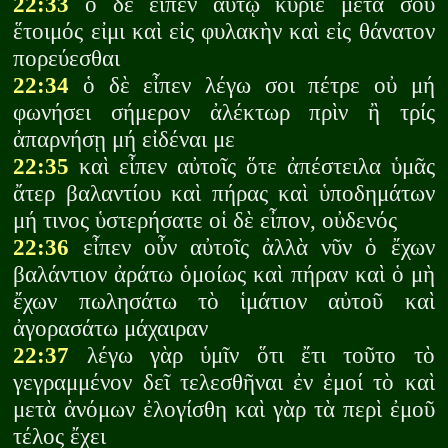
22:33
ὁ δὲ εἶπεν αὐτῷ κύριε μετὰ σοῦ
ἕτοιμός εἰμι καὶ εἰς φυλακὴν καὶ εἰς θάνατον
πορεύεσθαι
22:34
ὁ δὲ εἶπεν λέγω σοι πέτρε οὐ μή
φωνήσει σήμερον ἀλέκτωρ πρὶν ἢ τρίς
ἀπαρνήσῃ μή εἰδέναι με
22:35
καὶ εἶπεν αὐτοῖς ὅτε ἀπέστειλα ὑμᾶς
ἄτερ βαλαντίου καὶ πήρας καὶ ὑποδημάτων
μή τινος ὑστερήσατε οἱ δὲ εἶπον, οὐδενός
22:36
εἶπεν οὖν αὐτοῖς ἀλλὰ νῦν ὁ ἔχων
βαλάντιον ἀράτω ὁμοίως καὶ πήραν καὶ ὁ μὴ
ἔχων πωλησάτω τὸ ἱμάτιον αὐτοῦ καὶ
ἀγορασάτω μάχαιραν
22:37
λέγω γὰρ ὑμῖν ὅτι ἔτι τοῦτο τὸ
γεγραμμένον δεῖ τελεσθῆναι ἐν ἐμοί τὸ καὶ
μετὰ ἀνόμων ἐλογίσθη καὶ γὰρ τὰ περὶ ἐμοῦ
τέλος ἔχει