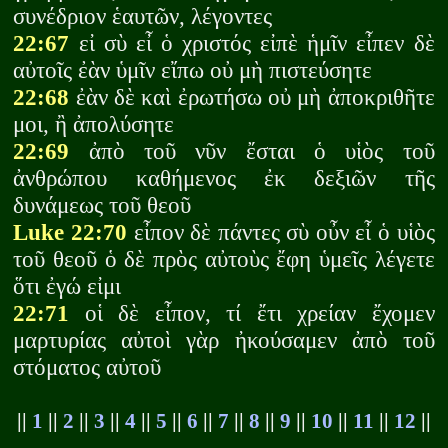
συνέδριον ἑαυτῶν, λέγοντες
22:67
εἰ σὺ εἶ ὁ χριστός εἰπὲ ἡμῖν εἶπεν δὲ
αὐτοῖς ἐὰν ὑμῖν εἴπω οὐ μὴ πιστεύσητε
22:68
ἐὰν δὲ καὶ ἐρωτήσω οὐ μὴ ἀποκριθῆτε
μοι, ἢ ἀπολύσητε
22:69
ἀπὸ τοῦ νῦν ἔσται ὁ υἱὸς τοῦ
ἀνθρώπου καθήμενος ἐκ δεξιῶν τῆς
δυνάμεως τοῦ θεοῦ
Luke 22:70
εἶπον δὲ πάντες σὺ οὖν εἶ ὁ υἱὸς
τοῦ θεοῦ ὁ δὲ πρὸς αὐτοὺς ἔφη ὑμεῖς λέγετε
ὅτι ἐγώ εἰμι
22:71
οἱ δὲ εἶπον, τί ἔτι χρείαν ἔχομεν
μαρτυρίας αὐτοὶ γὰρ ἠκούσαμεν ἀπὸ τοῦ
στόματος αὐτοῦ
||
1
||
2
||
3
||
4
||
5
||
6
||
7
||
8
||
9
||
10
||
11
||
12
||