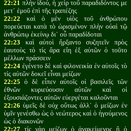
22:21
πλὴν ἰδού, ἡ χεὶρ τοῦ παραδιδόντος με
μετ᾽ ἐμοῦ ἐπὶ τῆς τραπέζης
22:22
καὶ ὁ μὲν υἱὸς τοῦ ἀνθρώπου
πορεύεται κατὰ τὸ ὡρισμένον πλὴν οὐαὶ τῷ
ἀνθρώπῳ ἐκείνῳ δι᾽ οὗ παραδίδοται
22:23
καὶ αὐτοὶ ἤρξαντο συζητεῖν πρὸς
ἑαυτοὺς τὸ τίς ἄρα εἴη ἐξ αὐτῶν ὁ τοῦτο
μέλλων πράσσειν
22:24
ἐγένετο δὲ καὶ φιλονεικία ἐν αὐτοῖς τὸ
τίς αὐτῶν δοκεῖ εἶναι μείζων
22:25
ὁ δὲ εἶπεν αὐτοῖς οἱ βασιλεῖς τῶν
ἐθνῶν κυριεύουσιν αὐτῶν καὶ οἱ
ἐξουσιάζοντες αὐτῶν εὐεργέται καλοῦνται
22:26
ὑμεῖς δὲ οὐχ οὕτως ἀλλ᾽ ὁ μείζων ἐν
ὑμῖν γενέσθω ὡς ὁ νεώτερος καὶ ὁ ἡγούμενος
ὡς ὁ διακονῶν
22:27
τίς γὰρ μείζων ὁ ἀνακείμενος ἢ ὁ