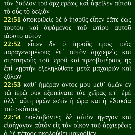
τὸν δοῦλον τοῦ ἀρχιερέως καὶ ἀφεῖλεν αὐτοῦ
τὸ οὖς τὸ δεξιόν
22:51
ἀποκριθεὶς δὲ ὁ ἰησοῦς εἶπεν ἐᾶτε ἕως
τούτου καὶ ἁψάμενος τοῦ ὠτίου αὐτοῦ
ἰάσατο αὐτόν
22:52
εἶπεν δὲ ὁ ἰησοῦς πρὸς τοὺς
παραγενομένους ἐπ᾽ αὐτὸν ἀρχιερεῖς καὶ
στρατηγοὺς τοῦ ἱεροῦ καὶ πρεσβυτέρους ης
ἐπὶ λῃστὴν ἐξεληλύθατε μετὰ μαχαιρῶν καὶ
ξύλων
22:53
καθ᾽ ἡμέραν ὄντος μου μεθ᾽ ὑμῶν ἐν
τῷ ἱερῷ οὐκ ἐξετείνατε τὰς χεῖρας ἐπ᾽ ἐμέ
ἀλλ᾽ αὕτη ὑμῶν ἐστὶν ἡ ὥρα καὶ ἡ ἐξουσία
τοῦ σκότους
22:54
συλλαβόντες δὲ αὐτὸν ἤγαγον καὶ
εἰσήγαγον αὐτὸν εἰς τὸν οἶκον τοῦ ἀρχιερέως
ὁ δὲ πέτρος ἠκολούθει μακρόθεν