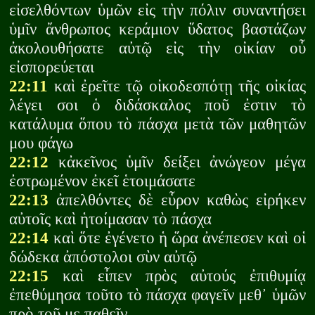
εἰσελθόντων ὑμῶν εἰς τὴν πόλιν συναντήσει
ὑμῖν ἄνθρωπος κεράμιον ὕδατος βαστάζων
ἀκολουθήσατε αὐτῷ εἰς τὴν οἰκίαν οὗ
εἰσπορεύεται
22:11
καὶ ἐρεῖτε τῷ οἰκοδεσπότῃ τῆς οἰκίας
λέγει σοι ὁ διδάσκαλος ποῦ ἐστιν τὸ
κατάλυμα ὅπου τὸ πάσχα μετὰ τῶν μαθητῶν
μου φάγω
22:12
κἀκεῖνος ὑμῖν δείξει ἀνώγεον μέγα
ἐστρωμένον ἐκεῖ ἑτοιμάσατε
22:13
ἀπελθόντες δὲ εὗρον καθὼς εἰρήκεν
αὐτοῖς καὶ ἡτοίμασαν τὸ πάσχα
22:14
καὶ ὅτε ἐγένετο ἡ ὥρα ἀνέπεσεν καὶ οἱ
δώδεκα ἀπόστολοι σὺν αὐτῷ
22:15
καὶ εἶπεν πρὸς αὐτούς ἐπιθυμίᾳ
ἐπεθύμησα τοῦτο τὸ πάσχα φαγεῖν μεθ᾽ ὑμῶν
πρὸ τοῦ με παθεῖν