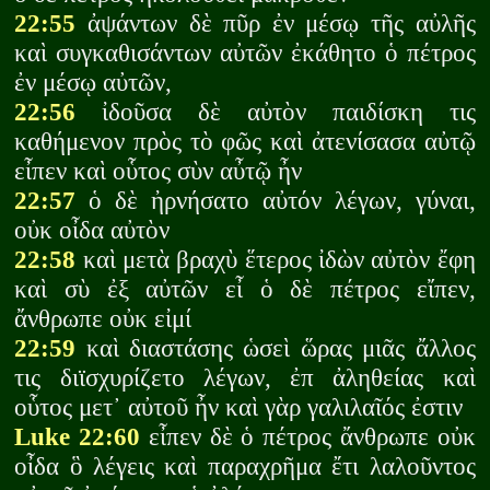
22:55
ἀψάντων δὲ πῦρ ἐν μέσῳ τῆς αὐλῆς
καὶ συγκαθισάντων αὐτῶν ἐκάθητο ὁ πέτρος
ἐν μέσῳ αὐτῶν,
22:56
ἰδοῦσα δὲ αὐτὸν παιδίσκη τις
καθήμενον πρὸς τὸ φῶς καὶ ἀτενίσασα αὐτῷ
εἶπεν καὶ οὗτος σὺν αὖτῷ ἦν
22:57
ὁ δὲ ἠρνήσατο αὐτόν λέγων, γύναι,
οὐκ οἶδα αὐτὸν
22:58
καὶ μετὰ βραχὺ ἕτερος ἰδὼν αὐτὸν ἔφη
καὶ σὺ ἐξ αὐτῶν εἶ ὁ δὲ πέτρος εἴπεν,
ἄνθρωπε οὐκ εἰμί
22:59
καὶ διαστάσης ὡσεὶ ὥρας μιᾶς ἄλλος
τις διϊσχυρίζετο λέγων, ἐπ ἀληθείας καὶ
οὗτος μετ᾽ αὐτοῦ ἦν καὶ γὰρ γαλιλαῖός ἐστιν
Luke 22:60
εἶπεν δὲ ὁ πέτρος ἄνθρωπε οὐκ
οἶδα ὃ λέγεις καὶ παραχρῆμα ἔτι λαλοῦντος