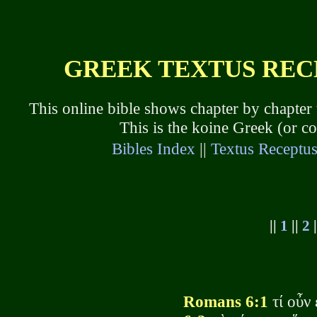
GREEK TEXTUS RECEP
This online bible shows chapter by chapter
This is the koine Greek (or 
Bibles Index
||
Textus Receptu
||
1
||
2
|
Romans 6:1
τί οὖν