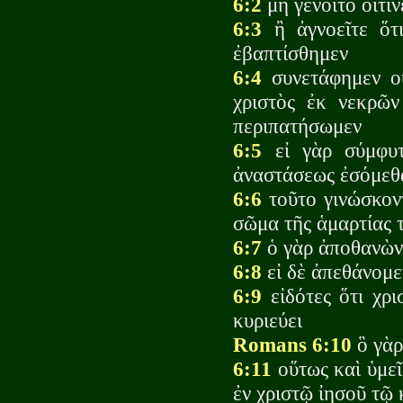
6:2
μὴ γένοιτο οἵτι
6:3
ἢ ἀγνοεῖτε ὅτι
ἐβαπτίσθημεν
6:4
συνετάφημεν οὖ
χριστὸς ἐκ νεκρῶν
περιπατήσωμεν
6:5
εἰ γὰρ σύμφυτ
ἀναστάσεως ἐσόμεθ
6:6
τοῦτο γινώσκον
σῶμα τῆς ἁμαρτίας 
6:7
ὁ γὰρ ἀποθανὼν 
6:8
εἰ δὲ ἀπεθάνομε
6:9
εἰδότες ὅτι χρι
κυριεύει
Romans 6:10
ὃ γὰρ
6:11
οὕτως καὶ ὑμεῖ
ἐν χριστῷ ἰησοῦ τῷ