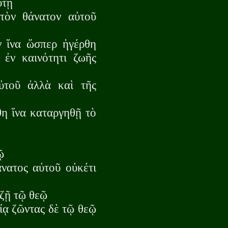
ὐτῇ
 τὸν θάνατον αὐτοῦ
ν ἵνα ὥσπερ ἠγέρθη
 ἐν καινότητι ζωῆς
ὐτοῦ ἀλλὰ καὶ τῆς
η ἵνα καταργηθῇ τὸ
ῷ
άνατος αὐτοῦ οὐκέτι
 ζῇ τῷ θεῷ
τίᾳ ζῶντας δὲ τῷ θεῷ