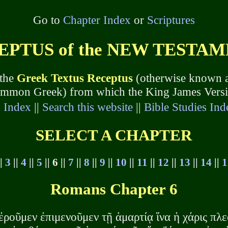
Go to
Chapter Index
or
Scriptures
TUS of the NEW TESTAME
 the
Greek Textus Receptus
(otherwise known a
common Greek) from which the King James Version
s Index
||
Search this website
||
Bible Studies Ind
SELECT A CHAPTER
|
3
||
4
||
5
|| 6 ||
7
||
8
||
9
||
10
||
11
||
12
||
13
||
14
||
1
Romans Chapter 6
 ἐροῦμεν ἐπιμενοῦμεν τῇ ἁμαρτίᾳ ἵνα ἡ χάρις πλ