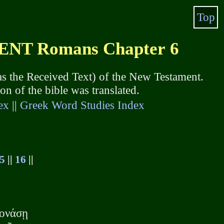
Top
NT Romans Chapter 6
s the Received Text) of the New Testament.
 of the bible was translated.
ex
||
Greek Word Studies Index
5
||
16
||
εονάσῃ