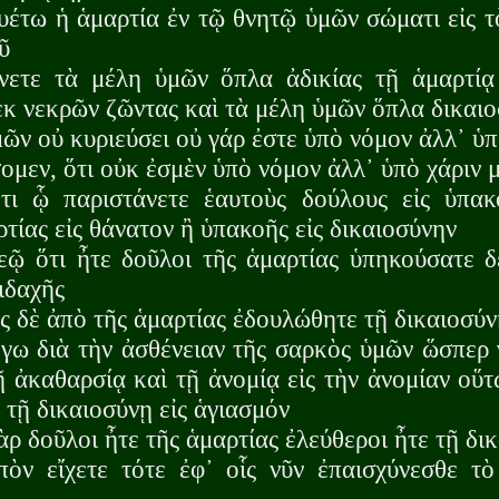
έτω ἡ ἁμαρτία ἐν τῷ θνητῷ ὑμῶν σώματι εἰς τ
ῦ
νετε τὰ μέλη ὑμῶν ὅπλα ἀδικίας τῇ ἁμαρτίᾳ
ἐκ νεκρῶν ζῶντας καὶ τὰ μέλη ὑμῶν ὅπλα δικαι
ῶν οὐ κυριεύσει οὐ γάρ ἐστε ὑπὸ νόμον ἀλλ᾽ ὑπ
ομεν, ὅτι οὐκ ἐσμὲν ὑπὸ νόμον ἀλλ᾽ ὑπὸ χάριν 
τι ᾧ παριστάνετε ἑαυτοὺς δούλους εἰς ὑπακ
τίας εἰς θάνατον ἢ ὑπακοῆς εἰς δικαιοσύνην
εῷ ὅτι ἦτε δοῦλοι τῆς ἁμαρτίας ὑπηκούσατε δ
ιδαχῆς
 δὲ ἀπὸ τῆς ἁμαρτίας ἐδουλώθητε τῇ δικαιοσύν
γω διὰ τὴν ἀσθένειαν τῆς σαρκὸς ὑμῶν ὥσπερ 
 ἀκαθαρσίᾳ καὶ τῇ ἀνομίᾳ εἰς τὴν ἀνομίαν οὕ
 τῇ δικαιοσύνῃ εἰς ἁγιασμόν
ὰρ δοῦλοι ἦτε τῆς ἁμαρτίας ἐλεύθεροι ἦτε τῇ δι
ὸν εἴχετε τότε ἐφ᾽ οἷς νῦν ἐπαισχύνεσθε τὸ