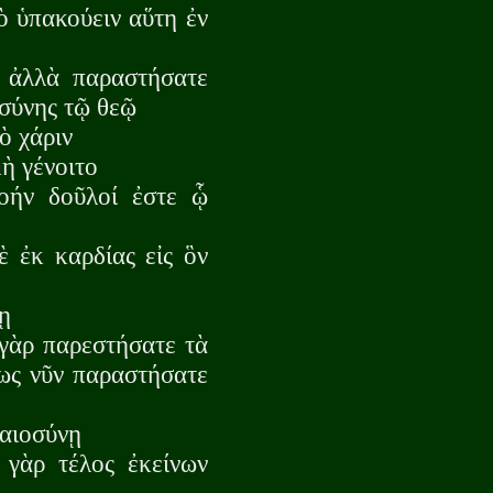
ὸ ὑπακούειν αὕτη ἐν
 ἀλλὰ παραστήσατε
οσύνης τῷ θεῷ
ὸ χάριν
μὴ γένοιτο
οήν δοῦλοί ἐστε ᾧ
ὲ ἐκ καρδίας εἰς ὃν
ῃ
γὰρ παρεστήσατε τὰ
τως νῦν παραστήσατε
καιοσύνῃ
 γὰρ τέλος ἐκείνων