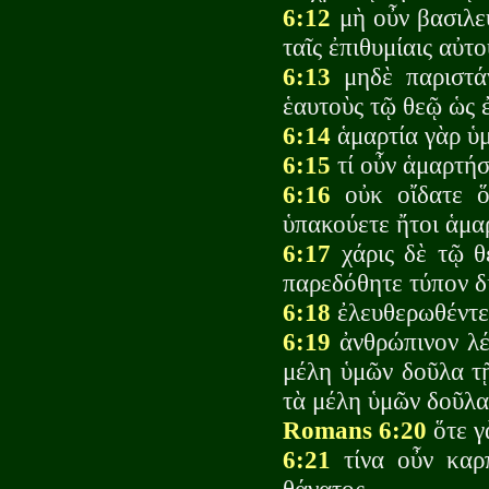
6:12
μὴ οὖν βασιλευ
ταῖς ἐπιθυμίαις αὐτο
6:13
μηδὲ παριστά
ἑαυτοὺς τῷ θεῷ ὡς 
6:14
ἁμαρτία γὰρ ὑμ
6:15
τί οὖν ἁμαρτήσ
6:16
οὐκ οἴδατε ὅ
ὑπακούετε ἤτοι ἁμαρ
6:17
χάρις δὲ τῷ θ
παρεδόθητε τύπον δ
6:18
ἐλευθερωθέντες
6:19
ἀνθρώπινον λέ
μέλη ὑμῶν δοῦλα τῇ
τὰ μέλη ὑμῶν δοῦλα
Romans 6:20
ὅτε γ
6:21
τίνα οὖν καρπ