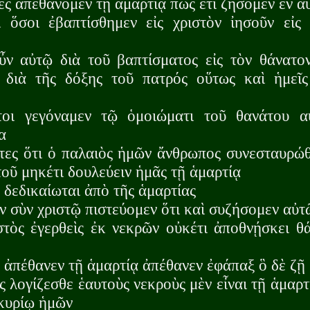
νες ἀπεθάνομεν τῇ ἁμαρτίᾳ πῶς ἔτι ζήσομεν ἐν α
 ὅσοι ἐβαπτίσθημεν εἰς χριστὸν ἰησοῦν εἰς
ν αὐτῷ διὰ τοῦ βαπτίσματος εἰς τὸν θάνατο
 διὰ τῆς δόξης τοῦ πατρός οὕτως καὶ ἡμεῖς
οι γεγόναμεν τῷ ὁμοιώματι τοῦ θανάτου α
α
τες ὅτι ὁ παλαιὸς ἡμῶν ἄνθρωπος συνεσταυρώθ
τοῦ μηκέτι δουλεύειν ἡμᾶς τῇ ἁμαρτίᾳ
δεδικαίωται ἀπὸ τῆς ἁμαρτίας
ν σὺν χριστῷ πιστεύομεν ὅτι καὶ συζήσομεν αὐτ
στὸς ἐγερθεὶς ἐκ νεκρῶν οὐκέτι ἀποθνῄσκει θ
 ἀπέθανεν τῇ ἁμαρτίᾳ ἀπέθανεν ἐφάπαξ ὃ δὲ ζῇ
ς λογίζεσθε ἑαυτοὺς νεκροὺς μὲν εἶναι τῇ ἁμαρ
 κυρίῳ ἡμῶν