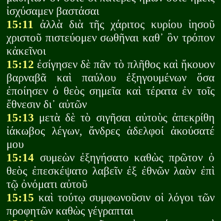
ἰσχύσαμεν βαστάσαι
15:11
ἀλλὰ διὰ τῆς χάριτος κυρίου ἰησοῦ
χριστοῦ πιστεύομεν σωθῆναι καθ᾽ ὃν τρόπον
κἀκεῖνοι
15:12
ἐσίγησεν δὲ πᾶν τὸ πλῆθος καὶ ἤκουον
βαρναβᾶ καὶ παύλου ἐξηγουμένων ὅσα
ἐποίησεν ὁ θεὸς σημεῖα καὶ τέρατα ἐν τοῖς
ἔθνεσιν δι᾽ αὐτῶν
15:13
μετὰ δὲ τὸ σιγῆσαι αὐτοὺς ἀπεκρίθη
ἰάκωβος λέγων, ἄνδρες ἀδελφοί ἀκούσατέ
μου
15:14
συμεὼν ἐξηγήσατο καθὼς πρῶτον ὁ
θεὸς ἐπεσκέψατο λαβεῖν ἐξ ἐθνῶν λαὸν ἐπὶ
τῷ ὀνόματι αὐτοῦ
15:15
καὶ τούτῳ συμφωνοῦσιν οἱ λόγοι τῶν
προφητῶν καθὼς γέγραπται