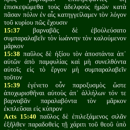
ἐπισκεψώμεθα τοὺς ἀδελφοὺς ἡμῶν κατὰ
πᾶσαν πόλιν ἐν αἷς κατηγγείλαμεν τὸν λόγον
τοῦ κυρίου πῶς ἔχουσιν
15:37
βαρναβᾶς δὲ ἐβούλεύσατο
συμπαραλαβεῖν τὸν ἰωάννην τὸν καλούμενον
μᾶρκον
15:38
παῦλος δὲ ἠξίου τὸν ἀποστάντα ἀπ᾽
αὐτῶν ἀπὸ παμφυλίας καὶ μὴ συνελθόντα
αὐτοῖς εἰς τὸ ἔργον μὴ συμπαραλαβεῖν
τοῦτον
15:39
ἐγένετο οὖν παροξυσμὸς ὥστε
ἀποχωρισθῆναι αὐτοὺς ἀπ᾽ ἀλλήλων τόν τε
βαρναβᾶν παραλαβόντα τὸν μᾶρκον
ἐκπλεῦσαι εἰς κύπρον
Acts 15:40
παῦλος δὲ ἐπιλεξάμενος σιλᾶν
ἐξῆλθεν παραδοθεὶς τῇ χάριτι τοῦ θεοῦ ὑπὸ