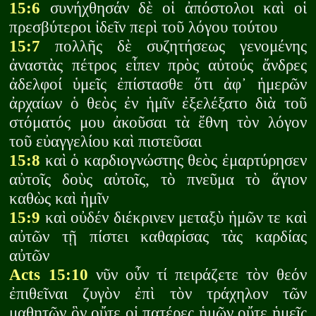
15:6
συνήχθησάν δὲ οἱ ἀπόστολοι καὶ οἱ
πρεσβύτεροι ἰδεῖν περὶ τοῦ λόγου τούτου
15:7
πολλῆς δὲ συζητήσεως γενομένης
ἀναστὰς πέτρος εἶπεν πρὸς αὐτούς ἄνδρες
ἀδελφοί ὑμεῖς ἐπίστασθε ὅτι ἀφ᾽ ἡμερῶν
ἀρχαίων ὁ θεὸς ἐν ἡμῖν ἐξελέξατο διὰ τοῦ
στόματός μου ἀκοῦσαι τὰ ἔθνη τὸν λόγον
τοῦ εὐαγγελίου καὶ πιστεῦσαι
15:8
καὶ ὁ καρδιογνώστης θεὸς ἐμαρτύρησεν
αὐτοῖς δοὺς αὐτοῖς, τὸ πνεῦμα τὸ ἅγιον
καθὼς καὶ ἡμῖν
15:9
καὶ οὐδέν διέκρινεν μεταξὺ ἡμῶν τε καὶ
αὐτῶν τῇ πίστει καθαρίσας τὰς καρδίας
αὐτῶν
Acts 15:10
νῦν οὖν τί πειράζετε τὸν θεόν
ἐπιθεῖναι ζυγὸν ἐπὶ τὸν τράχηλον τῶν
μαθητῶν ὃν οὔτε οἱ πατέρες ἡμῶν οὔτε ἡμεῖς