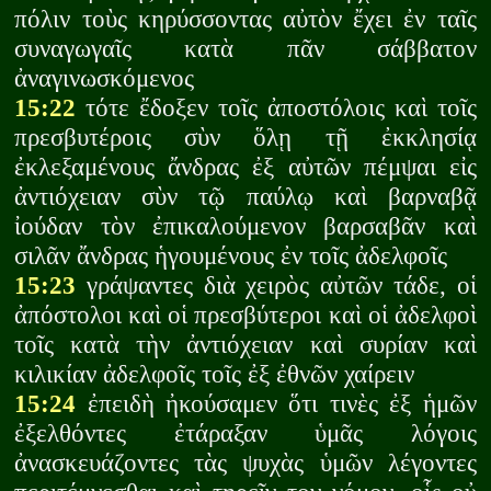
πόλιν τοὺς κηρύσσοντας αὐτὸν ἔχει ἐν ταῖς
συναγωγαῖς κατὰ πᾶν σάββατον
ἀναγινωσκόμενος
15:22
τότε ἔδοξεν τοῖς ἀποστόλοις καὶ τοῖς
πρεσβυτέροις σὺν ὅλῃ τῇ ἐκκλησίᾳ
ἐκλεξαμένους ἄνδρας ἐξ αὐτῶν πέμψαι εἰς
ἀντιόχειαν σὺν τῷ παύλῳ καὶ βαρναβᾷ
ἰούδαν τὸν ἐπικαλούμενον βαρσαβᾶν καὶ
σιλᾶν ἄνδρας ἡγουμένους ἐν τοῖς ἀδελφοῖς
15:23
γράψαντες διὰ χειρὸς αὐτῶν τάδε, οἱ
ἀπόστολοι καὶ οἱ πρεσβύτεροι καὶ οἱ ἀδελφοὶ
τοῖς κατὰ τὴν ἀντιόχειαν καὶ συρίαν καὶ
κιλικίαν ἀδελφοῖς τοῖς ἐξ ἐθνῶν χαίρειν
15:24
ἐπειδὴ ἠκούσαμεν ὅτι τινὲς ἐξ ἡμῶν
ἐξελθόντες ἐτάραξαν ὑμᾶς λόγοις
ἀνασκευάζοντες τὰς ψυχὰς ὑμῶν λέγοντες