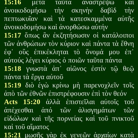
15:16
μετὰ ταῦτα ἀναστρέψω καὶ
ἀνοικοδομήσω τὴν σκηνὴν δαβὶδ τὴν
πεπτωκυῖαν καὶ τὰ κατεσκαμμένα αὐτῆς
ἀνοικοδομήσω καὶ ἀνορθώσω αὐτήν
15:17
ὅπως ἂν ἐκζητήσωσιν οἱ κατάλοιποι
τῶν ἀνθρώπων τὸν κύριον καὶ πάντα τὰ ἔθνη
ἐφ᾽ οὓς ἐπικέκληται τὸ ὄνομά μου ἐπ᾽
αὐτούς λέγει κύριος ὁ ποιῶν ταῦτα πάντα
15:18
γνωστὰ ἀπ᾽ αἰῶνος ἐστίν τῷ θεῷ
πάντα τὰ ἔργα αὑτοῦ
15:19
διὸ ἐγὼ κρίνω μὴ παρενοχλεῖν τοῖς
ἀπὸ τῶν ἐθνῶν ἐπιστρέφουσιν ἐπὶ τὸν θεόν
Acts 15:20
ἀλλὰ ἐπιστεῖλαι αὐτοῖς τοῦ
ἀπέχεσθαι ἀπό τῶν ἀλισγημάτων τῶν
εἰδώλων καὶ τῆς πορνείας καὶ τοῦ πνικτοῦ
καὶ τοῦ αἵματος
15:21
μωσῆς γὰρ ἐκ γενεῶν ἀρχαίων κατὰ