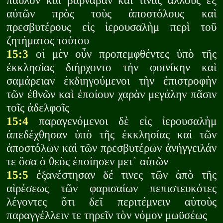
παῦλον καὶ βαρναβᾶν καί τινας ἄλλους ἐξ
αὐτῶν πρὸς τοὺς ἀποστόλους καὶ
πρεσβυτέρους εἰς ἰερουσαλὴμ περὶ τοῦ
ζητήματος τούτου
15:3
οἱ μὲν οὖν προπεμφθέντες ὑπὸ τῆς
ἐκκλησίας διήρχοντο τήν φοινίκην καὶ
σαμάρειαν ἐκδιηγούμενοι τὴν ἐπιστροφὴν
τῶν ἐθνῶν καὶ ἐποίουν χαρὰν μεγάλην πᾶσιν
τοῖς ἀδελφοῖς
15:4
παραγενόμενοι δὲ εἰς ἰερουσαλὴμ
ἀπεδέχθησαν ὑπὸ τῆς ἐκκλησίας καὶ τῶν
ἀποστόλων καὶ τῶν πρεσβυτέρων ἀνήγγειλάν
τε ὅσα ὁ θεὸς ἐποίησεν μετ᾽ αὐτῶν
15:5
ἐξανέστησαν δέ τινες τῶν ἀπὸ τῆς
αἱρέσεως τῶν φαρισαίων πεπιστευκότες
λέγοντες ὅτι δεῖ περιτέμνειν αὐτοὺς
παραγγέλλειν τε τηρεῖν τὸν νόμον μωϋσέως