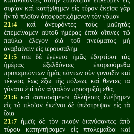
καταλιπόντες αὐτὴν εὐώνυμον ἐπλέομεν εἰς
συρίαν καὶ κατήχθημεν εἰς τύρον ἐκεῖσε γὰρ
ἦν τὸ πλοῖον ἀποφορτιζόμενον τὸν γόμον
21:4
καὶ ἀνευρόντες τοὺς μαθητὰς
ἐπεμείναμεν αὐτοῦ ἡμέρας ἑπτά οἵτινες τῷ
παύλῳ ἔλεγον διὰ τοῦ πνεύματος μὴ
ἀναβαίνειν εἰς ἰερουσαλήμ
21:5
ὅτε δὲ ἐγένετο ἡμᾶς ἐξαρτίσαι τὰς
ἡμέρας ἐξελθόντες ἐπορευόμεθα
προπεμπόντων ἡμᾶς πάντων σὺν γυναιξὶν καὶ
τέκνοις ἕως ἔξω τῆς πόλεως καὶ θέντες τὰ
γόνατα ἐπὶ τὸν αἰγιαλὸν προσηυξάμεθα,
21:6
καὶ ἀσπασάμενοι ἀλλήλους ἐπέβημεν
εἰς τὸ πλοῖον ἐκεῖνοι δὲ ὑπέστρεψαν εἰς τὰ
ἴδια
21:7
ἡμεῖς δὲ τὸν πλοῦν διανύσαντες ἀπὸ
τύρου κατηντήσαμεν εἰς πτολεμαΐδα καὶ