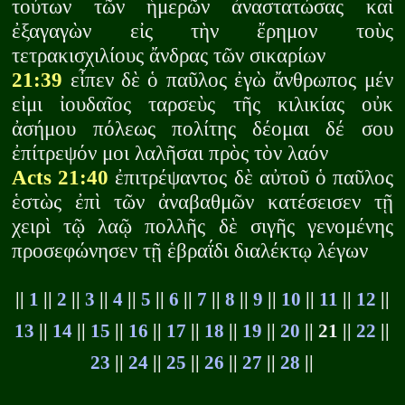
τούτων τῶν ἡμερῶν ἀναστατώσας καὶ
ἐξαγαγὼν εἰς τὴν ἔρημον τοὺς
τετρακισχιλίους ἄνδρας τῶν σικαρίων
21:39
εἶπεν δὲ ὁ παῦλος ἐγὼ ἄνθρωπος μέν
εἰμι ἰουδαῖος ταρσεὺς τῆς κιλικίας οὐκ
ἀσήμου πόλεως πολίτης δέομαι δέ σου
ἐπίτρεψόν μοι λαλῆσαι πρὸς τὸν λαόν
Acts 21:40
ἐπιτρέψαντος δὲ αὐτοῦ ὁ παῦλος
ἑστὼς ἐπὶ τῶν ἀναβαθμῶν κατέσεισεν τῇ
χειρὶ τῷ λαῷ πολλῆς δὲ σιγῆς γενομένης
προσεφώνησεν τῇ ἑβραΐδι διαλέκτῳ λέγων
||
1
||
2
||
3
||
4
||
5
||
6
||
7
||
8
||
9
||
10
||
11
||
12
||
13
||
14
||
15
||
16
||
17
||
18
||
19
||
20
|| 21 ||
22
||
23
||
24
||
25
||
26
||
27
||
28
||