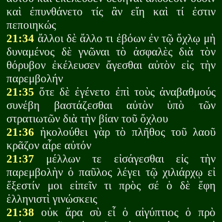
καὶ ἐπυνθάνετο τίς ἂν εἴη καὶ τί ἐστιν
πεποιηκώς
21:34
ἄλλοι δὲ ἄλλο τι ἐβόων ἐν τῷ ὄχλῳ μὴ
δυναμένος δὲ γνῶναι τὸ ἀσφαλὲς διὰ τὸν
θόρυβον ἐκέλευσεν ἄγεσθαι αὐτὸν εἰς τὴν
παρεμβολήν
21:35
ὅτε δὲ ἐγένετο ἐπὶ τοὺς ἀναβαθμούς
συνέβη βαστάζεσθαι αὐτὸν ὑπὸ τῶν
στρατιωτῶν διὰ τὴν βίαν τοῦ ὄχλου
21:36
ἠκολούθει γὰρ τὸ πλῆθος τοῦ λαοῦ
κρᾶζον αἶρε αὐτόν
21:37
μέλλων τε εἰσάγεσθαι εἰς τὴν
παρεμβολὴν ὁ παῦλος λέγει τῷ χιλιάρχῳ εἰ
ἔξεστίν μοι εἰπεῖν τι πρὸς σέ ὁ δὲ ἔφη
ἑλληνιστὶ γινώσκεις
21:38
οὐκ ἄρα σὺ εἶ ὁ αἰγύπτιος ὁ πρὸ