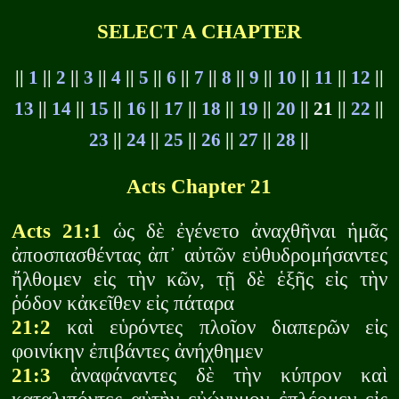
SELECT A CHAPTER
||
1
||
2
||
3
||
4
||
5
||
6
||
7
||
8
||
9
||
10
||
11
||
12
||
13
||
14
||
15
||
16
||
17
||
18
||
19
||
20
|| 21 ||
22
||
23
||
24
||
25
||
26
||
27
||
28
||
Acts Chapter 21
Acts 21:1
ὡς δὲ ἐγένετο ἀναχθῆναι ἡμᾶς
ἀποσπασθέντας ἀπ᾽ αὐτῶν εὐθυδρομήσαντες
ἤλθομεν εἰς τὴν κῶν, τῇ δὲ ἑξῆς εἰς τὴν
ῥόδον κἀκεῖθεν εἰς πάταρα
21:2
καὶ εὑρόντες πλοῖον διαπερῶν εἰς
φοινίκην ἐπιβάντες ἀνήχθημεν
21:3
ἀναφάναντες δὲ τὴν κύπρον καὶ