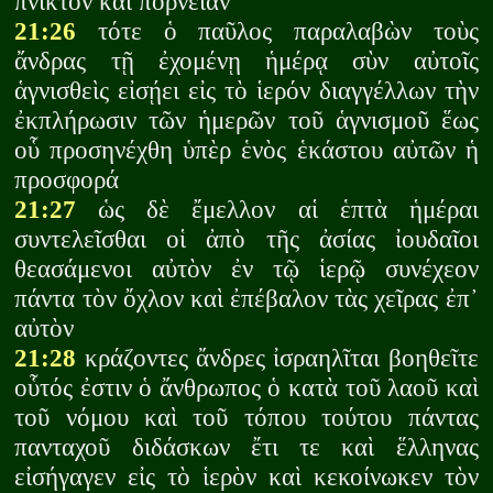
πνικτὸν καὶ πορνείαν
21:26
τότε ὁ παῦλος παραλαβὼν τοὺς
ἄνδρας τῇ ἐχομένῃ ἡμέρᾳ σὺν αὐτοῖς
ἁγνισθεὶς εἰσῄει εἰς τὸ ἱερόν διαγγέλλων τὴν
ἐκπλήρωσιν τῶν ἡμερῶν τοῦ ἁγνισμοῦ ἕως
οὗ προσηνέχθη ὑπὲρ ἑνὸς ἑκάστου αὐτῶν ἡ
προσφορά
21:27
ὡς δὲ ἔμελλον αἱ ἑπτὰ ἡμέραι
συντελεῖσθαι οἱ ἀπὸ τῆς ἀσίας ἰουδαῖοι
θεασάμενοι αὐτὸν ἐν τῷ ἱερῷ συνέχεον
πάντα τὸν ὄχλον καὶ ἐπέβαλον τὰς χεῖρας ἐπ᾽
αὐτὸν
21:28
κράζοντες ἄνδρες ἰσραηλῖται βοηθεῖτε
οὗτός ἐστιν ὁ ἄνθρωπος ὁ κατὰ τοῦ λαοῦ καὶ
τοῦ νόμου καὶ τοῦ τόπου τούτου πάντας
πανταχοῦ διδάσκων ἔτι τε καὶ ἕλληνας
εἰσήγαγεν εἰς τὸ ἱερὸν καὶ κεκοίνωκεν τὸν