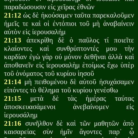
παραδώσουσιν εἰς χεῖρας ἐθνῶν
21:12
ὡς δὲ ἠκούσαμεν ταῦτα παρεκαλοῦμεν
ἡμεῖς τε καὶ οἱ ἐντόπιοι τοῦ μὴ ἀναβαίνειν
αὐτὸν εἰς ἰερουσαλήμ
21:13
ἀπεκρίθη δὲ ὁ παῦλος τί ποιεῖτε
κλαίοντες καὶ συνθρύπτοντές μου τὴν
καρδίαν ἐγὼ γὰρ οὐ μόνον δεθῆναι ἀλλὰ καὶ
ἀποθανεῖν εἰς ἰερουσαλὴμ ἑτοίμως ἔχω ὑπὲρ
τοῦ ὀνόματος τοῦ κυρίου ἰησοῦ
21:14
μὴ πειθομένου δὲ αὐτοῦ ἡσυχάσαμεν
εἰπόντες τὸ θέλημα τοῦ κυρίου γενέσθω
21:15
μετὰ δὲ τὰς ἡμέρας ταύτας
ἀποσκευασάμενοι ἀνεβαίνομεν εἰς
ἱερουσάλημ
21:16
συνῆλθον δὲ καὶ τῶν μαθητῶν ἀπὸ
καισαρείας σὺν ἡμῖν ἄγοντες παρ᾽ ᾧ