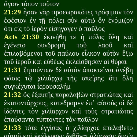
ἅγιον τόπον τοῦτον
21:29
ἦσαν γὰρ προεωρακότες τρόφιμον τὸν
ἐφέσιον ἐν τῇ πόλει σὺν αὐτῷ ὃν ἐνόμιζον
ὅτι εἰς τὸ ἱερὸν εἰσήγαγεν ὁ παῦλος
Acts 21:30
ἐκινήθη τε ἡ πόλις ὅλη καὶ
ἐγένετο συνδρομὴ τοῦ λαοῦ καὶ
ἐπιλαβόμενοι τοῦ παύλου εἷλκον αὐτὸν ἔξω
τοῦ ἱεροῦ καὶ εὐθέως ἐκλείσθησαν αἱ θύραι
21:31
ζητούντων δὲ αὐτὸν ἀποκτεῖναι ἀνέβη
φάσις τῷ χιλιάρχῳ τῆς σπείρης ὅτι ὅλη
συγκέχυται ἰερουσαλήμ
21:32
ὃς ἐξαυτῆς παραλαβὼν στρατιώτας καὶ
ἑκατοντάρχους, κατέδραμεν ἐπ᾽ αὐτούς οἱ δὲ
ἰδόντες τὸν χιλίαρχον καὶ τοὺς στρατιώτας
ἐπαύσαντο τύπτοντες τὸν παῦλον
21:33
τότε ἐγγίσας ὁ χιλίαρχος ἐπελάβετο
αὐτοῦ καὶ ἐκέλευσεν δεθῆναι ἁλύσεσιν δυσίν