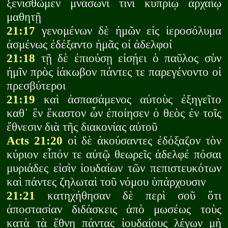
ξενισθῶμεν μνάσωνί τινι κυπρίῳ ἀρχαίῳ
μαθητῇ
21:17
γενομένων δὲ ἡμῶν εἰς ἱεροσόλυμα
ἀσμένως ἐδέξαντο ἡμᾶς οἱ ἀδελφοί
21:18
τῇ δὲ ἐπιούσῃ εἰσῄει ὁ παῦλος σὺν
ἡμῖν πρὸς ἰάκωβον πάντες τε παρεγένοντο οἱ
πρεσβύτεροι
21:19
καὶ ἀσπασάμενος αὐτοὺς ἐξηγεῖτο
καθ᾽ ἓν ἕκαστον ὧν ἐποίησεν ὁ θεὸς ἐν τοῖς
ἔθνεσιν διὰ τῆς διακονίας αὐτοῦ
Acts 21:20
οἱ δὲ ἀκούσαντες ἐδόξαζον τὸν
κύριον εἶπόν τε αὐτῷ θεωρεῖς ἀδελφέ πόσαι
μυριάδες εἰσὶν ἰουδαίων τῶν πεπιστευκότων
καὶ πάντες ζηλωταὶ τοῦ νόμου ὑπάρχουσιν
21:21
κατηχήθησαν δὲ περὶ σοῦ ὅτι
ἀποστασίαν διδάσκεις ἀπὸ μωσέως τοὺς
κατὰ τὰ ἔθνη πάντας ἰουδαίους λέγων μὴ