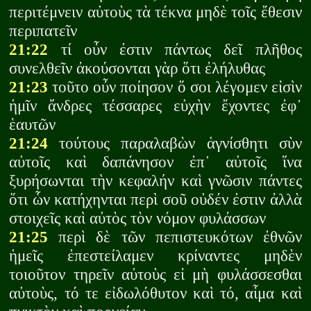
περιτέμνειν αὐτοὺς τὰ τέκνα μηδὲ τοῖς ἔθεσιν
περιπατεῖν
21:22
τί οὖν ἐστιν πάντως δεῖ πλῆθος
συνελθεῖν ἀκούσονται γὰρ ὅτι ἐλήλυθας
21:23
τοῦτο οὖν ποίησον ὅ σοι λέγομεν εἰσὶν
ἡμῖν ἄνδρες τέσσαρες εὐχὴν ἔχοντες ἐφ᾽
ἑαυτῶν
21:24
τούτους παραλαβὼν ἁγνίσθητι σὺν
αὐτοῖς καὶ δαπάνησον ἐπ᾽ αὐτοῖς ἵνα
ξυρήσωνται τὴν κεφαλήν καὶ γνῶσιν πάντες
ὅτι ὧν κατήχηνται περὶ σοῦ οὐδέν ἐστιν ἀλλὰ
στοιχεῖς καὶ αὐτὸς τὸν νόμον φυλάσσων
21:25
περὶ δὲ τῶν πεπιστευκότων ἐθνῶν
ἡμεῖς ἐπεστείλαμεν κρίναντες μηδὲν
τοιοῦτον τηρεῖν αὐτοὺς εἰ μὴ φυλάσσεσθαι
αὐτοὺς, τό τε εἰδωλόθυτον καὶ τό, αἷμα καὶ