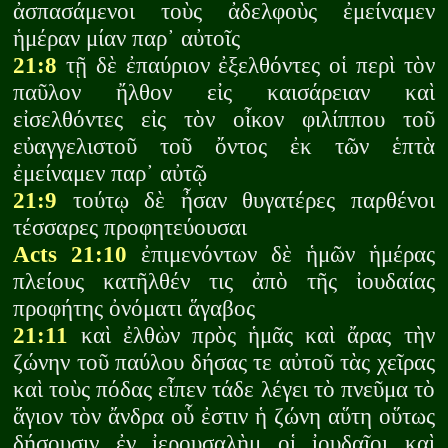
ἀσπασάμενοι τοὺς ἀδελφοὺς ἐμείναμεν
ἡμέραν μίαν παρ᾽ αὐτοῖς
21:8
τῇ δὲ ἐπαύριον ἐξελθόντες οἱ περὶ τὸν
παῦλον ἤλθον εἰς καισάρειαν καὶ
εἰσελθόντες εἰς τὸν οἶκον φιλίππου τοῦ
εὐαγγελιστοῦ τοῦ ὄντος ἐκ τῶν ἑπτὰ
ἐμείναμεν παρ᾽ αὐτῷ
21:9
τούτῳ δὲ ἦσαν θυγατέρες παρθένοι
τέσσαρες προφητεύουσαι
Acts 21:10
ἐπιμενόντων δὲ ἡμῶν ἡμέρας
πλείους κατῆλθέν τις ἀπὸ τῆς ἰουδαίας
προφήτης ὀνόματι ἅγαβος
21:11
καὶ ἐλθὼν πρὸς ἡμᾶς καὶ ἄρας τὴν
ζώνην τοῦ παύλου δήσας τε αὐτοῦ τὰς χεῖρας
καὶ τοὺς πόδας εἶπεν τάδε λέγει τὸ πνεῦμα τὸ
ἅγιον τὸν ἄνδρα οὗ ἐστιν ἡ ζώνη αὕτη οὕτως
δήσουσιν ἐν ἰερουσαλὴμ οἱ ἰουδαῖοι καὶ