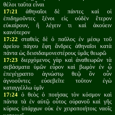
θέλοι ταῦτα εἶναι
17:21
ἀθηναῖοι δὲ πάντες καὶ οἱ
ἐπιδημοῦντες ξένοι εἰς οὐδὲν ἕτερον
εὐκαίρουν, ἢ λέγειν τι καὶ ἀκούειν
καινότερον
17:22
σταθεὶς δὲ ὁ παῦλος ἐν μέσῳ τοῦ
ἀρείου πάγου ἔφη ἄνδρες ἀθηναῖοι κατὰ
πάντα ὡς δεισιδαιμονεστέρους ὑμᾶς θεωρῶ
17:23
διερχόμενος γὰρ καὶ ἀναθεωρῶν τὰ
σεβάσματα ὑμῶν εὗρον καὶ βωμὸν ἐν ᾧ
ἐπεγέγραπτο ἀγνώστῳ θεῷ ὃν οὖν
ἀγνοοῦντες εὐσεβεῖτε τοῦτον ἐγὼ
καταγγέλλω ὑμῖν
17:24
ὁ θεὸς ὁ ποιήσας τὸν κόσμον καὶ
πάντα τὰ ἐν αὐτῷ οὗτος οὐρανοῦ καὶ γῆς
κύριος ὑπάρχων οὐκ ἐν χειροποιήτοις ναοῖς