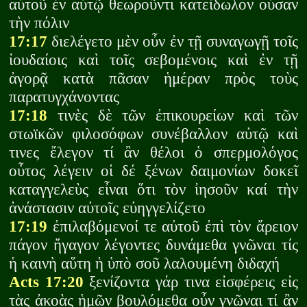
αὐτοῦ ἐν αὐτῷ θεωροῦντι κατείδωλον οὖσαν
τὴν πόλιν
17:17
διελέγετο μὲν οὖν ἐν τῇ συναγωγῇ τοῖς
ἰουδαίοις καὶ τοῖς σεβομένοις καὶ ἐν τῇ
ἀγορᾷ κατὰ πᾶσαν ἡμέραν πρὸς τοὺς
παρατυγχάνοντας
17:18
τινὲς δὲ τῶν ἐπικουρείων καὶ τῶν
στωϊκῶν φιλοσόφων συνέβαλλον αὐτῷ καὶ
τινες ἔλεγον τί ἂν θέλοι ὁ σπερμολόγος
οὗτος λέγειν οἱ δέ ξένων δαιμονίων δοκεῖ
καταγγελεὺς εἶναι ὅτι τὸν ἰησοῦν καί τὴν
ἀνάστασιν αὐτοῖς εὐηγγελίζετο
17:19
ἐπιλαβόμενοί τε αὐτοῦ ἐπὶ τὸν ἄρειον
πάγον ἤγαγον λέγοντες δυνάμεθα γνῶναι τίς
ἡ καινὴ αὕτη ἡ ὑπὸ σοῦ λαλουμένη διδαχή
Acts 17:20
ξενίζοντα γάρ τινα εἰσφέρεις εἰς
τὰς ἀκοὰς ἡμῶν βουλόμεθα οὖν γνῶναι τί ἂν