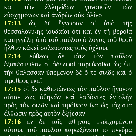
καὶ τῶν ἑλληνίδων γυναικῶν τῶν
εὐσχημόνων καὶ ἀνδρῶν οὐκ ὀλίγοι
17:13
ὡς δὲ ἔγνωσαν οἱ ἀπὸ τῆς
θεσσαλονίκης ἰουδαῖοι ὅτι καὶ ἐν τῇ βεροίᾳ
κατηγγέλη ὑπὸ τοῦ παύλου ὁ λόγος τοῦ θεοῦ
ἦλθον κἀκεῖ σαλεύοντες τοὺς ὄχλους
17:14
εὐθέως δὲ τότε τὸν παῦλον
ἐξαπέστειλαν οἱ ἀδελφοὶ πορεύεσθαι ὡς ἐπὶ
τὴν θάλασσαν ὑπέμενον δὲ ὅ τε σιλᾶς καὶ ὁ
τιμόθεος ἐκεῖ
17:15
οἱ δὲ καθιστῶντες τὸν παῦλον ἤγαγον
αὐτὸν ἕως ἀθηνῶν καὶ λαβόντες ἐντολὴν
πρὸς τὸν σιλᾶν καὶ τιμόθεον ἵνα ὡς τάχιστα
ἔλθωσιν πρὸς αὐτὸν ἐξῄεσαν
17:16
ἐν δὲ ταῖς ἀθήναις ἐκδεχομένου
αὐτοὺς τοῦ παύλου παρωξύνετο τὸ πνεῦμα