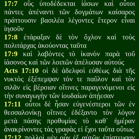
17:7
οὓς ὑποδέδεκται ἰάσων καὶ οὗτοι
πάντες ἀπέναντι τῶν δογμάτων καίσαρος
πράττουσιν βασιλέα λέγοντες ἕτερον εἶναι
ἰησοῦν
17:8
ἐτάραξαν δὲ τὸν ὄχλον καὶ τοὺς
πολιτάρχας ἀκούοντας ταῦτα
17:9
καὶ λαβόντες τὸ ἱκανὸν παρὰ τοῦ
ἰάσονος καὶ τῶν λοιπῶν ἀπέλυσαν αὐτούς
Acts 17:10
οἱ δὲ ἀδελφοὶ εὐθέως διὰ τῆς
νυκτὸς ἐξέπεμψαν τόν τε παῦλον καὶ τὸν
σιλᾶν εἰς βέροιαν οἵτινες παραγενόμενοι εἰς
τὴν συναγωγὴν τῶν ἰουδαίων ἀπῄεσαν
17:11
οὗτοι δὲ ἦσαν εὐγενέστεροι τῶν ἐν
θεσσαλονίκῃ οἵτινες ἐδέξαντο τὸν λόγον
μετὰ πάσης προθυμίας τὸ καθ᾽ ἡμέραν
ἀνακρίνοντες τὰς γραφὰς εἰ ἔχοι ταῦτα οὕτως
17:12
πολλοὶ μὲν οὖν ἐξ αὐτῶν ἐπίστευσαν