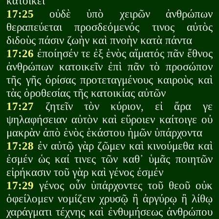
κατοικεῖ
17:25
οὐδὲ ὑπὸ χειρῶν ἀνθρώπων
θεραπεύεται προσδεόμενός τινος αὐτὸς
διδοὺς πάσιν ζωὴν καὶ πνοὴν κατὰ πάντα
17:26
ἐποίησέν τε ἐξ ἑνὸς αἵματός πᾶν ἔθνος
ἀνθρώπων κατοικεῖν ἐπὶ πᾶν τὸ προσώπον
τῆς γῆς ὁρίσας προτεταγμένους καιροὺς καὶ
τὰς ὁροθεσίας τῆς κατοικίας αὐτῶν
17:27
ζητεῖν τὸν κύριον, εἰ ἄρα γε
ψηλαφήσειαν αὐτὸν καὶ εὕροιεν καίτοιγε οὐ
μακρὰν ἀπὸ ἑνὸς ἑκάστου ἡμῶν ὑπάρχοντα
17:28
ἐν αὐτῷ γὰρ ζῶμεν καὶ κινούμεθα καὶ
ἐσμέν ὡς καί τινες τῶν καθ᾽ ὑμᾶς ποιητῶν
εἰρήκασιν τοῦ γὰρ καὶ γένος ἐσμέν
17:29
γένος οὖν ὑπάρχοντες τοῦ θεοῦ οὐκ
ὀφείλομεν νομίζειν χρυσῷ ἢ ἀργύρῳ ἢ λίθῳ
χαράγματι τέχνης καὶ ἐνθυμήσεως ἀνθρώπου