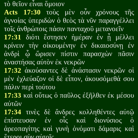
τὸ θεῖον εἶναι ὅμοιον
Acts 17:30
τοὺς μὲν οὖν χρόνους τῆς
ἀγνοίας ὑπεριδὼν ὁ θεὸς τὰ νῦν παραγγέλλει
τοῖς ἀνθρώποις πάσιν πανταχοῦ μετανοεῖν
17:31
διότι ἔστησεν ἡμέραν ἐν ᾗ μέλλει
κρίνειν τὴν οἰκουμένην ἐν δικαιοσύνῃ ἐν
ἀνδρὶ ᾧ ὥρισεν πίστιν παρασχὼν πᾶσιν
ἀναστήσας αὐτὸν ἐκ νεκρῶν
17:32
ἀκούσαντες δὲ ἀνάστασιν νεκρῶν οἱ
μὲν ἐχλεύαζον οἱ δὲ εἶπον, ἀκουσόμεθά σου
πάλιν περὶ τούτου
17:33
καὶ οὕτως ὁ παῦλος ἐξῆλθεν ἐκ μέσου
αὐτῶν
17:34
τινὲς δὲ ἄνδρες κολληθέντες αὐτῷ
ἐπίστευσαν ἐν οἷς καὶ διονύσιος ὁ
ἀρεοπαγίτης καὶ γυνὴ ὀνόματι δάμαρις καὶ
ἕτεροι σὺν αὐτοῖς