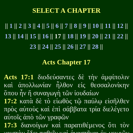
SELECT A CHAPTER
||
1
||
2
||
3
||
4
||
5
||
6
||
7
||
8
||
9
||
10
||
11
||
12
||
13
||
14
||
15
||
16
|| 17 ||
18
||
19
||
20
||
21
||
22
||
23
||
24
||
25
||
26
||
27
||
28
||
Acts Chapter 17
Acts 17:1
διοδεύσαντες δὲ τὴν ἀμφίπολιν
καὶ ἀπολλωνίαν ἦλθον εἰς θεσσαλονίκην
ὅπου ἦν ἥ συναγωγὴ τῶν ἰουδαίων
17:2
κατὰ δὲ τὸ εἰωθὸς τῷ παύλῳ εἰσῆλθεν
πρὸς αὐτοὺς καὶ ἐπὶ σάββατα τρία διελέγετο
αὐτοῖς ἀπὸ τῶν γραφῶν
17:3
διανοίγων καὶ παρατιθέμενος ὅτι τὸν