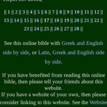
||
1
||
2
||
3
||
4
||
5
||
6
||
7
||
8
||
9
||
10
||
11
||
12
||
13
||
14
||
15
||
16
|| 17 ||
18
||
19
||
20
||
21
||
22
||
23
||
24
||
25
||
26
||
27
||
28
||
See this online bible with
Greek and English
side by side
, or
Latin, Greek and English side
by side
.
If you have benefited from reading this online
bible, then please tell your friends about this
website.
If you have a website of your own, then please
consider linking to this website. See the
Website