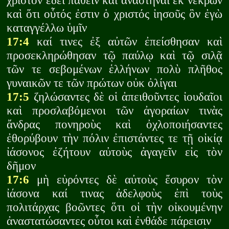
χριστὸν ἔδει παθεῖν καὶ ἀναστῆναι ἐκ νεκρῶν
καὶ ὅτι οὗτός ἐστιν ὁ χριστός ἰησοῦς ὃν ἐγὼ
καταγγέλλω ὑμῖν
17:4
καί τινες ἐξ αὐτῶν ἐπείσθησαν καὶ
προσεκληρώθησαν τῷ παύλῳ καὶ τῷ σιλᾷ
τῶν τε σεβομένων ἑλλήνων πολὺ πλῆθος
γυναικῶν τε τῶν πρώτων οὐκ ὀλίγαι
17:5
ζηλώσαντες δὲ οἱ ἀπειθοῦντες ἰουδαῖοι
καὶ προσλαβόμενοι τῶν ἀγοραίων τινὰς
ἄνδρας πονηροὺς καὶ ὀχλοποιήσαντες
ἐθορύβουν τὴν πόλιν ἐπιστάντες τε τῇ οἰκίᾳ
ἰάσονος ἐζήτουν αὐτοὺς ἀγαγεῖν εἰς τὸν
δῆμον
17:6
μὴ εὑρόντες δὲ αὐτοὺς ἔσυρον τὸν
ἰάσονα καί τινας ἀδελφοὺς ἐπὶ τοὺς
πολιτάρχας βοῶντες ὅτι οἱ τὴν οἰκουμένην
ἀναστατώσαντες οὗτοι καὶ ἐνθάδε πάρεισιν