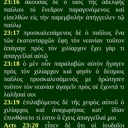
23:16
ἀκούσας δὲ ὁ υἱὸς τῆς ἀδελφῆς
παύλου τό ἔνεδρον παραγενόμενος καὶ
εἰσελθὼν εἰς τὴν παρεμβολὴν ἀπήγγειλεν τῷ
παύλῳ
23:17
προσκαλεσάμενος δὲ ὁ παῦλος ἕνα
τῶν ἑκατονταρχῶν ἔφη τὸν νεανίαν τοῦτον
ἀπάγαγε πρὸς τὸν χιλίαρχον ἔχει γὰρ τι
ἀπαγγεῖλαί αὐτῷ
23:18
ὁ μὲν οὖν παραλαβὼν αὐτὸν ἤγαγεν
πρὸς τὸν χιλίαρχον καὶ φησίν ὁ δέσμιος
παῦλος προσκαλεσάμενός με ἠρώτησεν
τοῦτον τὸν νεανίαν ἀγαγεῖν πρὸς σέ ἔχοντά τι
λαλῆσαί σοι
23:19
ἐπιλαβόμενος δὲ τῆς χειρὸς αὐτοῦ ὁ
χιλίαρχος καὶ ἀναχωρήσας κατ᾽ ἰδίαν
ἐπυνθάνετο τί ἐστιν ὃ ἔχεις ἀπαγγεῖλαί μοι
Acts 23:20
εἶπεν δὲ ὅτι οἱ ἰουδαῖοι