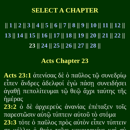
SELECT A CHAPTER
||
1
||
2
||
3
||
4
||
5
||
6
||
7
||
8
||
9
||
10
||
11
||
12
||
13
||
14
||
15
||
16
||
17
||
18
||
19
||
20
||
21
||
22
||
23 ||
24
||
25
||
26
||
27
||
28
||
Acts Chapter 23
Acts 23:1
ἀτενίσας δὲ ὁ παῦλος τῷ συνεδρίῳ
εἶπεν ἄνδρες ἀδελφοί ἐγὼ πάσῃ συνειδήσει
ἀγαθῇ πεπολίτευμαι τῷ θεῷ ἄχρι ταύτης τῆς
ἡμέρας
23:2
ὁ δὲ ἀρχιερεὺς ἁνανίας ἐπέταξεν τοῖς
παρεστῶσιν αὐτῷ τύπτειν αὐτοῦ τὸ στόμα
23:3
τότε ὁ παῦλος πρὸς αὐτὸν εἶπεν τύπτειν