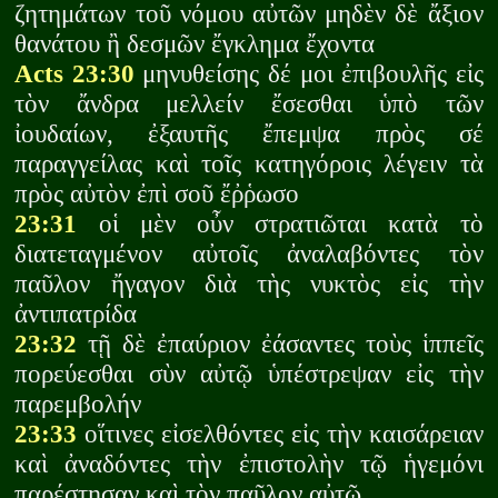
ζητημάτων τοῦ νόμου αὐτῶν μηδὲν δὲ ἄξιον
θανάτου ἢ δεσμῶν ἔγκλημα ἔχοντα
Acts 23:30
μηνυθείσης δέ μοι ἐπιβουλῆς εἰς
τὸν ἄνδρα μελλείν ἔσεσθαι ὑπὸ τῶν
ἰουδαίων, ἐξαυτῆς ἔπεμψα πρὸς σέ
παραγγείλας καὶ τοῖς κατηγόροις λέγειν τὰ
πρὸς αὐτὸν ἐπὶ σοῦ ἔῤῥωσο
23:31
οἱ μὲν οὖν στρατιῶται κατὰ τὸ
διατεταγμένον αὐτοῖς ἀναλαβόντες τὸν
παῦλον ἤγαγον διὰ τὴς νυκτὸς εἰς τὴν
ἀντιπατρίδα
23:32
τῇ δὲ ἐπαύριον ἐάσαντες τοὺς ἱππεῖς
πορεύεσθαι σὺν αὐτῷ ὑπέστρεψαν εἰς τὴν
παρεμβολήν
23:33
οἵτινες εἰσελθόντες εἰς τὴν καισάρειαν
καὶ ἀναδόντες τὴν ἐπιστολὴν τῷ ἡγεμόνι
παρέστησαν καὶ τὸν παῦλον αὐτῷ