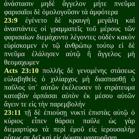
ἀνάστασιν μηδὲ ἄγγελον μήτε πνεῦμα
φαρισαῖοι δὲ ὁμολογοῦσιν τὰ ἀμφότερα
23:9
ἐγένετο δὲ κραυγὴ μεγάλη καὶ
ἀναστάντες οἱ γραμματεῖς τοῦ μέρους τῶν
φαρισαίων διεμάχοντο λέγοντες οὐδὲν κακὸν
εὑρίσκομεν ἐν τῷ ἀνθρώπῳ τούτῳ εἰ δὲ
πνεῦμα ἐλάλησεν αὐτῷ ἢ ἄγγελος μὴ
θεομαχωμεν
Acts 23:10
πολλῆς δὲ γενομένης στάσεως
εὐλαβηθεὶς ὁ χιλίαρχος μὴ διασπασθῇ ὁ
παῦλος ὑπ᾽ αὐτῶν ἐκέλευσεν τὸ στράτευμα
καταβὰν ἁρπάσαι αὐτὸν ἐκ μέσου αὐτῶν
ἄγειν τε εἰς τὴν παρεμβολήν
23:11
τῇ δὲ ἐπιούσῃ νυκτὶ ἐπιστὰς αὐτῷ ὁ
κύριος εἶπεν θάρσει παῦλε ὡς γὰρ
διεμαρτύρω τὰ περὶ ἐμοῦ εἰς ἰερουσαλὴμ
οὕτως σε δεῖ καὶ εἰς ῥώμην μαρτυρῆσαι