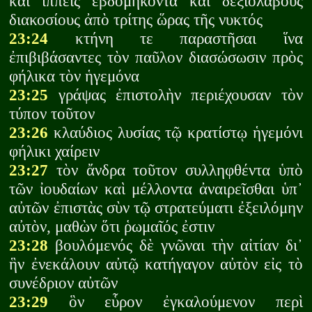
καὶ ἱππεῖς ἑβδομήκοντα καὶ δεξιολάβους
διακοσίους ἀπὸ τρίτης ὥρας τῆς νυκτός
23:24
κτήνη τε παραστῆσαι ἵνα
ἐπιβιβάσαντες τὸν παῦλον διασώσωσιν πρὸς
φήλικα τὸν ἡγεμόνα
23:25
γράψας ἐπιστολὴν περιέχουσαν τὸν
τύπον τοῦτον
23:26
κλαύδιος λυσίας τῷ κρατίστῳ ἡγεμόνι
φήλικι χαίρειν
23:27
τὸν ἄνδρα τοῦτον συλληφθέντα ὑπὸ
τῶν ἰουδαίων καὶ μέλλοντα ἀναιρεῖσθαι ὑπ᾽
αὐτῶν ἐπιστὰς σὺν τῷ στρατεύματι ἐξειλόμην
αὐτὸν, μαθὼν ὅτι ῥωμαῖός ἐστιν
23:28
βουλόμενός δὲ γνῶναι τὴν αἰτίαν δι᾽
ἣν ἐνεκάλουν αὐτῷ κατήγαγον αὐτὸν εἰς τὸ
συνέδριον αὐτῶν
23:29
ὃν εὗρον ἐγκαλούμενον περὶ