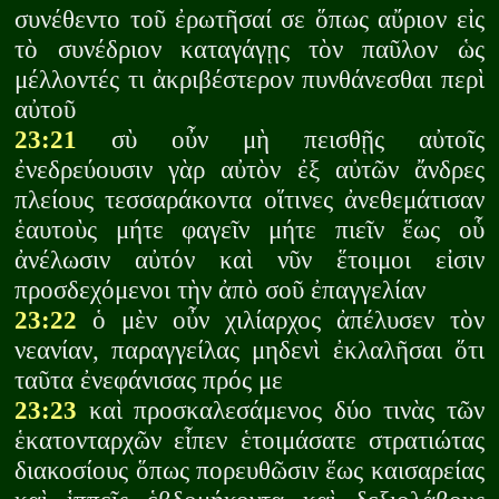
συνέθεντο τοῦ ἐρωτῆσαί σε ὅπως αὔριον εἰς
τὸ συνέδριον καταγάγῃς τὸν παῦλον ὡς
μέλλοντές τι ἀκριβέστερον πυνθάνεσθαι περὶ
αὐτοῦ
23:21
σὺ οὖν μὴ πεισθῇς αὐτοῖς
ἐνεδρεύουσιν γὰρ αὐτὸν ἐξ αὐτῶν ἄνδρες
πλείους τεσσαράκοντα οἵτινες ἀνεθεμάτισαν
ἑαυτοὺς μήτε φαγεῖν μήτε πιεῖν ἕως οὗ
ἀνέλωσιν αὐτόν καὶ νῦν ἕτοιμοι εἰσιν
προσδεχόμενοι τὴν ἀπὸ σοῦ ἐπαγγελίαν
23:22
ὁ μὲν οὖν χιλίαρχος ἀπέλυσεν τὸν
νεανίαν, παραγγείλας μηδενὶ ἐκλαλῆσαι ὅτι
ταῦτα ἐνεφάνισας πρός με
23:23
καὶ προσκαλεσάμενος δύο τινὰς τῶν
ἑκατονταρχῶν εἶπεν ἑτοιμάσατε στρατιώτας
διακοσίους ὅπως πορευθῶσιν ἕως καισαρείας