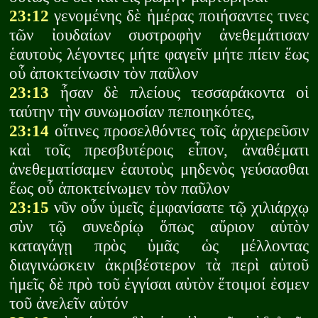
23:12
γενομένης δὲ ἡμέρας ποιήσαντες τινες
τῶν ἰουδαίων συστροφὴν ἀνεθεμάτισαν
ἑαυτοὺς λέγοντες μήτε φαγεῖν μήτε πίειν ἕως
οὗ ἀποκτείνωσιν τὸν παῦλον
23:13
ἦσαν δὲ πλείους τεσσαράκοντα οἱ
ταύτην τὴν συνωμοσίαν πεποιηκότες,
23:14
οἵτινες προσελθόντες τοῖς ἀρχιερεῦσιν
καὶ τοῖς πρεσβυτέροις εἶπον, ἀναθέματι
ἀνεθεματίσαμεν ἑαυτοὺς μηδενὸς γεύσασθαι
ἕως οὗ ἀποκτείνωμεν τὸν παῦλον
23:15
νῦν οὖν ὑμεῖς ἐμφανίσατε τῷ χιλιάρχῳ
σὺν τῷ συνεδρίῳ ὅπως αὔριον αὐτὸν
καταγάγῃ πρὸς ὑμᾶς ὡς μέλλοντας
διαγινώσκειν ἀκριβέστερον τὰ περὶ αὐτοῦ
ἡμεῖς δὲ πρὸ τοῦ ἐγγίσαι αὐτὸν ἕτοιμοί ἐσμεν
τοῦ ἀνελεῖν αὐτόν