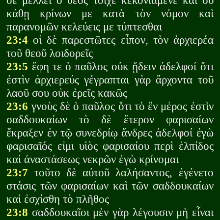
σε μέλλει ὁ θεός τοῖχε κεκονιαμένε καὶ σὺ
κάθῃ κρίνων με κατὰ τὸν νόμον καὶ
παρανομῶν κελεύεις με τύπτεσθαι
23:4
οἱ δὲ παρεστῶτες εἶπον, τὸν ἀρχιερέα
τοῦ θεοῦ λοιδορεῖς
23:5
ἔφη τε ὁ παῦλος οὐκ ᾔδειν ἀδελφοί ὅτι
ἐστὶν ἀρχιερεύς γέγραπται γὰρ ἄρχοντα τοῦ
λαοῦ σου οὐκ ἐρεῖς κακῶς
23:6
γνοὺς δὲ ὁ παῦλος ὅτι τὸ ἓν μέρος ἐστὶν
σαδδουκαίων τὸ δὲ ἕτερον φαρισαίων
ἔκραξεν ἐν τῷ συνεδρίῳ ἄνδρες ἀδελφοί ἐγὼ
φαρισαῖός εἰμι υἱὸς φαρισαίου περὶ ἐλπίδος
καὶ ἀναστάσεως νεκρῶν ἐγὼ κρίνομαι
23:7
τοῦτο δὲ αὐτοῦ λαλήσαντος, ἐγένετο
στάσις τῶν φαρισαίων καὶ τῶν σαδδουκαίων
καὶ ἐσχίσθη τὸ πλῆθος
23:8
σαδδουκαῖοι μὲν γὰρ λέγουσιν μὴ εἶναι