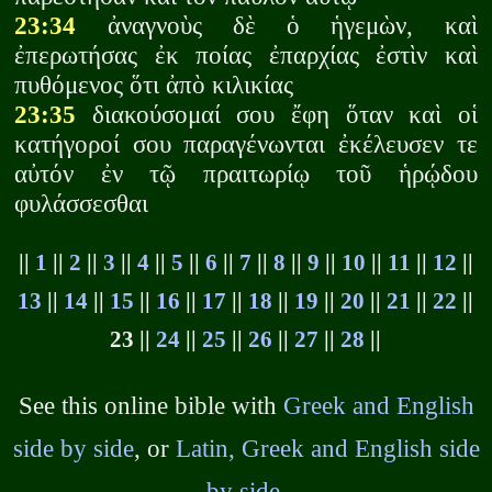
23:34
ἀναγνοὺς δὲ ὁ ἡγεμὼν, καὶ
ἐπερωτήσας ἐκ ποίας ἐπαρχίας ἐστὶν καὶ
πυθόμενος ὅτι ἀπὸ κιλικίας
23:35
διακούσομαί σου ἔφη ὅταν καὶ οἱ
κατήγοροί σου παραγένωνται ἐκέλευσεν τε
αὐτόν ἐν τῷ πραιτωρίῳ τοῦ ἡρῴδου
φυλάσσεσθαι
||
1
||
2
||
3
||
4
||
5
||
6
||
7
||
8
||
9
||
10
||
11
||
12
||
13
||
14
||
15
||
16
||
17
||
18
||
19
||
20
||
21
||
22
||
23 ||
24
||
25
||
26
||
27
||
28
||
See this online bible with
Greek and English
side by side
, or
Latin, Greek and English side
by side
.